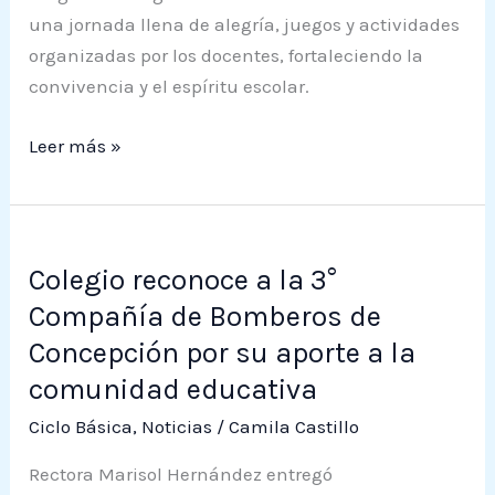
una jornada llena de alegría, juegos y actividades
organizadas por los docentes, fortaleciendo la
convivencia y el espíritu escolar.
Leer más »
Colegio
Colegio reconoce a la 3°
reconoce
a
Compañía de Bomberos de
la
Concepción por su aporte a la
3°
comunidad educativa
Compañía
Ciclo Básica
,
Noticias
/
Camila Castillo
de
Bomberos
Rectora Marisol Hernández entregó