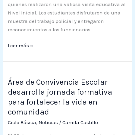
quienes realizaron una valiosa visita educativa al
Nivel Inicial. Los estudiantes disfrutaron de una
muestra del trabajo policial y entregaron
reconocimientos a los funcionarios.
Leer más »
Área
Área de Convivencia Escolar
de
Convivencia
desarrolla jornada formativa
Escolar
para fortalecer la vida en
desarrolla
comunidad
jornada
Ciclo Básica
,
Noticias
/
Camila Castillo
formativa
para