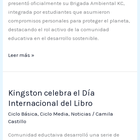
Tierra
presentó oficialmente su Brigada Ambiental KC,
con
integrada por estudiantes que asumieron
nombramiento
compromisos personales para proteger el planeta,
de
destacando el rol activo de la comunidad
nueva
educativa en el desarrollo sostenible.
Brigada
Ambiental
Leer más »
Kingston
Kingston celebra el Día
celebra
el
Internacional del Libro
Día
Ciclo Básica
,
Ciclo Media
,
Noticias
/
Camila
Internacional
Castillo
del
Comunidad eductaiva desarrolló una serie de
Libro