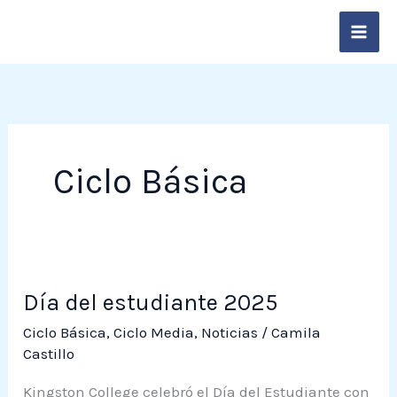
Ir
contenido
al
contenido
Ciclo Básica
Día
Día del estudiante 2025
del
estudiante
Ciclo Básica
,
Ciclo Media
,
Noticias
/
Camila
2025
Castillo
Kingston College celebró el Día del Estudiante con