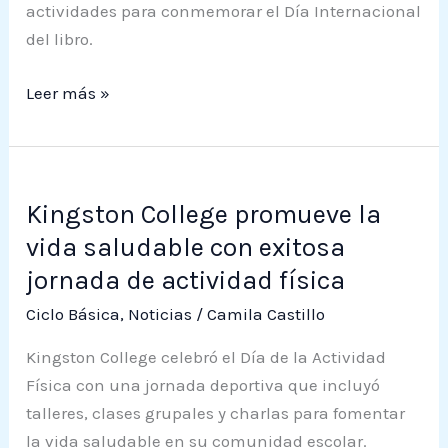
actividades para conmemorar el Día Internacional
del libro.
Leer más »
Kingston
Kingston College promueve la
College
promueve
vida saludable con exitosa
la
jornada de actividad física
vida
Ciclo Básica
,
Noticias
/
Camila Castillo
saludable
con
Kingston College celebró el Día de la Actividad
exitosa
Física con una jornada deportiva que incluyó
jornada
talleres, clases grupales y charlas para fomentar
de
la vida saludable en su comunidad escolar.