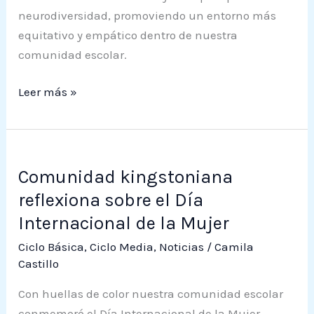
neurodiversidad, promoviendo un entorno más
equitativo y empático dentro de nuestra
comunidad escolar.
Leer más »
Comunidad
Comunidad kingstoniana
kingstoniana
reflexiona
reflexiona sobre el Día
sobre
Internacional de la Mujer
el
Ciclo Básica
,
Ciclo Media
,
Noticias
/
Camila
Día
Castillo
Internacional
Con huellas de color nuestra comunidad escolar
de
conmemoró el Día Internacional de la Mujer.
la