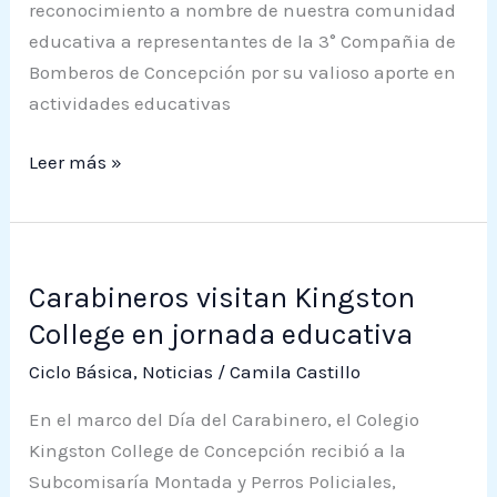
de
reconocimiento a nombre de nuestra comunidad
Concepción
educativa a representantes de la 3° Compañia de
por
Bomberos de Concepción por su valioso aporte en
su
actividades educativas
aporte
a
Leer más »
la
comunidad
educativa
Carabineros
Carabineros visitan Kingston
visitan
Kingston
College en jornada educativa
College
Ciclo Básica
,
Noticias
/
Camila Castillo
en
En el marco del Día del Carabinero, el Colegio
jornada
Kingston College de Concepción recibió a la
educativa
Subcomisaría Montada y Perros Policiales,