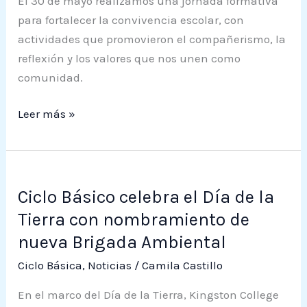
El 30 de mayo realizamos una jornada formativa
fortalecer
para fortalecer la convivencia escolar, con
la
actividades que promovieron el compañerismo, la
vida
reflexión y los valores que nos unen como
en
comunidad.
comunidad
Leer más »
Ciclo
Ciclo Básico celebra el Día de la
Básico
celebra
Tierra con nombramiento de
el
nueva Brigada Ambiental
Día
Ciclo Básica
,
Noticias
/
Camila Castillo
de
la
En el marco del Día de la Tierra, Kingston College