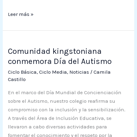
actividad
física
Leer más »
Comunidad
Comunidad kingstoniana
kingstoniana
conmemora
conmemora Día del Autismo
Día
Ciclo Básica
,
Ciclo Media
,
Noticias
/
Camila
del
Castillo
Autismo
En el marco del Día Mundial de Concienciación
sobre el Autismo, nuestro colegio reafirma su
compromiso con la inclusión y la sensibilización.
A través del Área de Inclusión Educativa, se
llevaron a cabo diversas actividades para
fomentar el conocimiento y el respeto por la